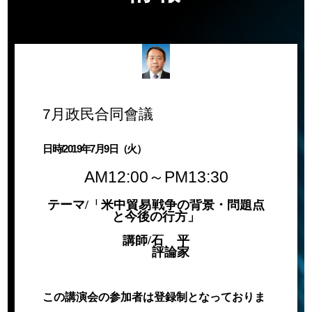
7月政民合同會議
日時/2019年7月9日（火）
AM12:00～PM13:30
テーマ/
「米中貿易戦争の背景・問題点
と今後の行方」
講師/石 平
評論家
この講演会の参加者は登録制となっておりま