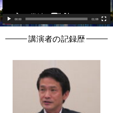
ヤ
ー
00:00
01:08
講演者の記録歴
Read more.
「国内外の諸情勢と
會議
2026年6月17日（水）「政民東京