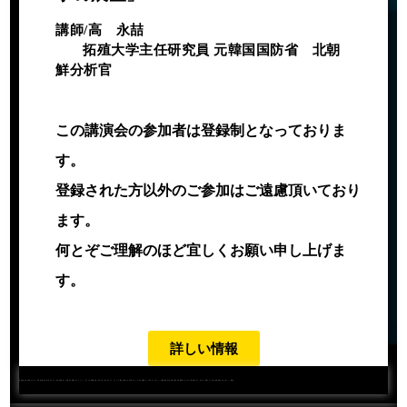
講師/高 永喆
拓殖大学主任研究員 元韓国国防省 北朝
鮮分析官
この講演会の参加者は登録制となっておりま
す。
登録された方
以外のご参加はご遠慮頂いており
ます。
何とぞご理解のほど宜しく
お願い申し上げま
す。
詳しい情報
金正恩氏は核を放棄するのか。中国は北朝鮮を捨て切れるのか。米国は核保有した北朝鮮を攻撃するのか。また、これから米朝首脳会談では何が話し合われるのか。さらに、北朝鮮が自滅する日は来るのか。日本は北朝鮮にどう対応すべきかなど、元韓国国防省の北朝鮮分析官が最新情報をたずさえて徹底分析する。今回は、韓国人から見た北朝鮮情勢をお伝えする。ご期待を。