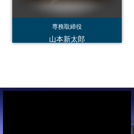
専務取締役
山本新太郎
動
画
プ
レ
ー