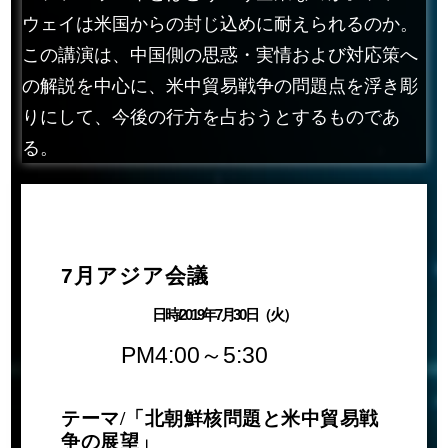
ウェイは米国からの封じ込めに耐えられるのか。
この講演は、中国側の思惑・実情および対応策へ
の解説を中心に、米中貿易戦争の問題点を浮き彫
りにして、今後の行方を占おうとするものであ
る。
7月アジア会議
日時/2019年7月30日（火）
PM4:00～5:30
テーマ/「北朝鮮核問題と米中貿易戦
争の展望」