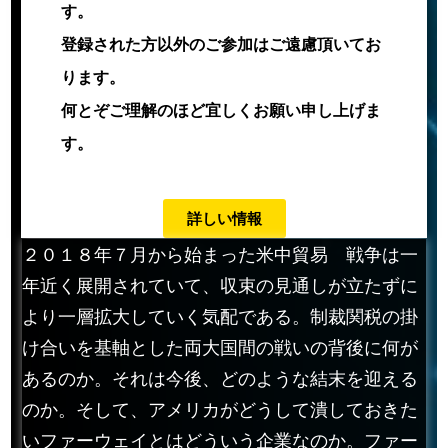
す。
登録された方
以外のご参加はご遠慮頂いてお
ります。
何とぞご理解のほど宜しく
お願い申し上げま
す。
詳しい情報
２０１８年７月から始まった米中貿易 戦争は一
年近く展開されていて、収束の見通しが立たずに
より一層拡大していく気配である。制裁関税の掛
け合いを基軸とした両大国間の戦いの背後に何が
あるのか。それは今後、どのような結末を迎える
のか。そして、アメリカがどうして潰しておきた
いファーウェイとはどういう企業なのか。ファー