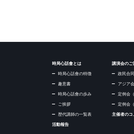
時局心話會とは
講演会のご
時局心話會の特徴
政民合
趣意書
アジア
時局心話會の歩み
定例会
ご挨拶
定例会
歴代講師の一覧表
主催者のコ
活動報告