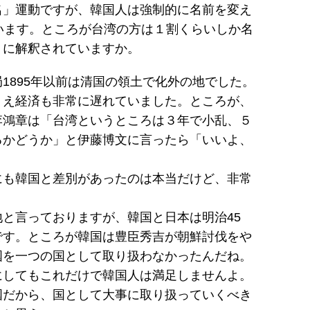
名」運動ですが、韓国人は強制的に名前を変え
います。ところが台湾の方は１割くらいしか名
うに解釈されていますか。
895年以前は清国の領土で化外の地でした。
うえ経済も非常に遅れていました。ところが、
李鴻章は「台湾というところは３年で小乱、５
るかどうか」と伊藤博文に言ったら「いいよ、
にも韓国と差別があったのは本当だけど、非常
と言っておりますが、韓国と日本は明治45
です。ところが韓国は豊臣秀吉が朝鮮討伐をや
国を一つの国として取り扱わなかったんだね。
にしてもこれだけで韓国人は満足しませんよ。
国だから、国として大事に取り扱っていくべき