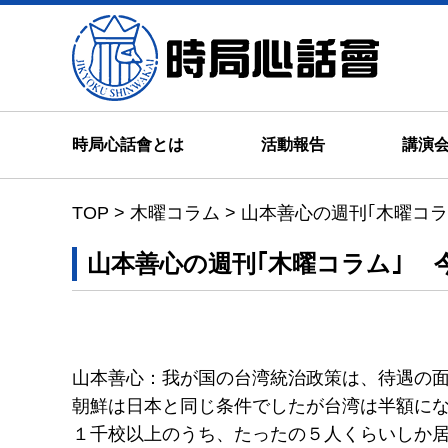
時局心
時局心話會とは
活動報告
講演
TOP
>
木曜コラム
>
山本善心の週刊｢木曜コ
山本善心の週刊｢木曜コラム｣
山本善心：我が国の台湾統治政策は、待遇の面
朝鮮は日本と同じ条件でしたが台湾は半額に
１千校以上のうち、たったの５人くらいしか