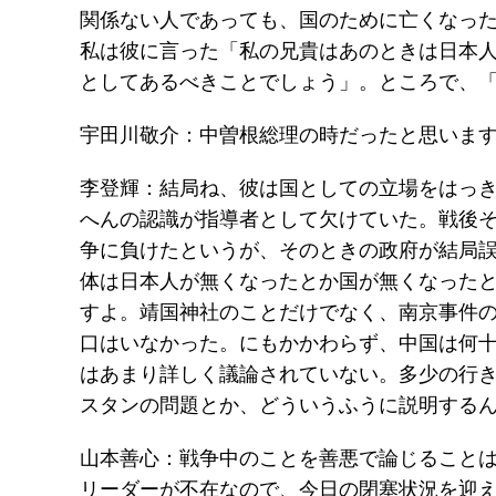
関係ない人であっても、国のために亡くなっ
私は彼に言った「私の兄貴はあのときは日本
としてあるべきことでしょう」。ところで、
宇田川敬介：中曽根総理の時だったと思いま
李登輝：結局ね、彼は国としての立場をはっ
へんの認識が指導者として欠けていた。戦後
争に負けたというが、そのときの政府が結局
体は日本人が無くなったとか国が無くなった
すよ。靖国神社のことだけでなく、南京事件の
口はいなかった。にもかかわらず、中国は何
はあまり詳しく議論されていない。多少の行
スタンの問題とか、どういうふうに説明する
山本善心：戦争中のことを善悪で論じること
リーダーが不在なので、今日の閉塞状況を迎