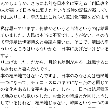
たんでしょうか。さらに名前を日本名に変える「創氏改
の人が競って日本名に変えたという当時の記録が残って
時代にあります。李先生はこれらの差別化問題をどのよ
私は思っています。何故かというと台湾というのは結局1
れていました。人民は本当に不安でしょうがない。その
して李鴻章は伊藤博文と会議を開いた。そこで、清国の
こういうところはいらないから、日本にあげたいけどい
ですよ。
創り上げました。だから、月給も差別があるし就職する
解放されたと喜んだのです。
本の植民地ではないんですよ。日本のみなさんは植民地
が一つになって、チェコ・スロバキアになったのと同じ
国の文化もあるし文字もあった。しかし、日本は結局韓
植民地みたいな扱いをした。お金とか待遇とか同じよう
張しているけれど、植民地じゃない。韓国という一つの