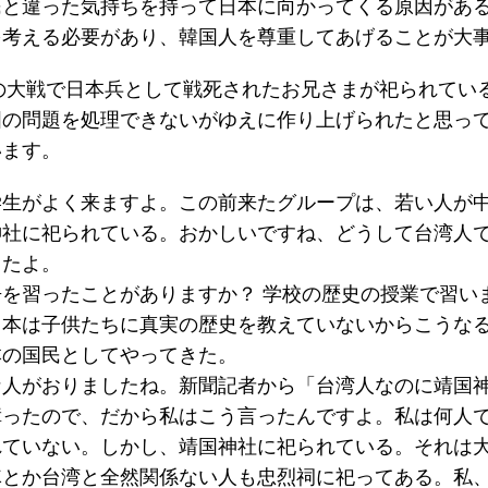
民と違った気持ちを持って日本に向かってくる原因があ
を考える必要があり、韓国人を尊重してあげることが大
先の大戦で日本兵として戦死されたお兄さまが祀られてい
国の問題を処理できないがゆえに作り上げられたと思っ
います。
学生がよく来ますよ。この前来たグループは、若い人が
神社に祀られている。おかしいですね、どうして台湾人
したよ。
を習ったことがありますか？ 学校の歴史の授業で習い
日本は子供たちに真実の歴史を教えていないからこうな
本の国民としてやってきた。
な人がおりましたね。新聞記者から「台湾人なのに靖国
障ったので、だから私はこう言ったんですよ。私は何人
れていない。しかし、靖国神社に祀られている。それは
隊とか台湾と全然関係ない人も忠烈祠に祀ってある。私