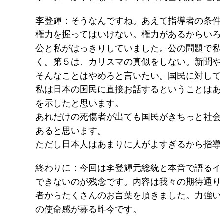
李登輝：そうなんですね。あえて指導者の条
権力を握ってはいけない。権力があるからい
公と私がはっきりしていました。公の問題で
く。第５は、カリスマの真似をしない。新聞
そんなことはやめろと言いたい。国民に対し
私は日本の国民に直接お話するということは
を示したと思います。
あれだけの死傷者が出ても国民がきちっと社
あると思います。
ただし日本人はあまりに人がよすぎるから指
終わりに：今回は李登輝元総統と本音で語るイ
できないのが残念です。内容は我々の期待通り
者からたくさんのお言葉を頂きました。力強
の使命感が募る昨今です。