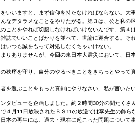
件をいいますと、まず信仰を持たなければならない。大
ろんなデタラメなことをやりたがる。第３は、公と私の
私のことをやれば切腹しなければいけないんです。第４
や雑誌でいいことばかりを並べて、世論に迎合する。そ
てはいつも誠をもって対処しなくちゃいけない。
あまりありませんが、今回の東日本大震災において、日
会の秩序を守り、自分のやるべきことをきちっとやって
導者を選ぶことをもっと真剣にやりなさい。私が言いた
ンタビューを企画しました。約２時間30分の間たくさ
で４月11日放映されたＢＳ11の放送では李先生の飾ら
い日本の再生には、過去・現在に起こった問題について