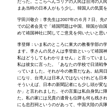
だった。ここらへんコリアの人民は台湾の人
まあ当時の日本人がもう少し、韓国人の気質
宇田川敬介：李先生は2007年の６月７日、
での記者会見で「靖国問題は中国、韓国が自
めて靖国神社に関してご意見を伺いたいと思
李登輝：いま私のところに東大の教養学部の
ます。李さんの兄さんは李登欽といって靖国
私はどうしてもわかりません」と言っていま
私は彼女に言った。「あなたの学校で日清戦争
っていました。それが今の教育だなあ。結局
になり、台湾人は日本人ではないけれども日
そういえば、日本の新聞記者にも少し頭が変
か」と言われました。その言葉は私自身気に
た。私の家には兄貴の遺骨も位牌も何も残さ
にも忠烈祠というのがあって、中国大陸の兵