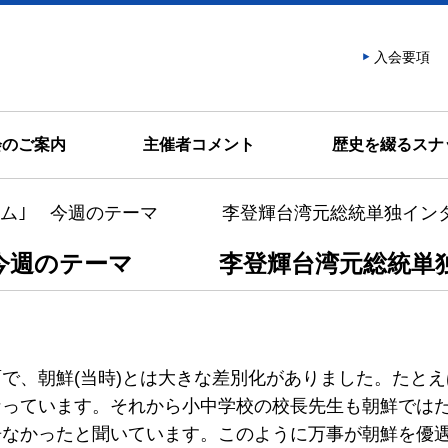
話會
入会要項
会のご案内
主催者コメント
歴史を綴るスナ
ラム｣ 今週のテーマ 李登輝台湾元総統単独インタ
 今週のテーマ 李登輝台湾元総統単独
で、朝鮮(当時)とは大きな差別化がありました。たと
なっています。それから小中学校の校長先生も朝鮮では
居なかったと聞いています。このように万事が朝鮮を優