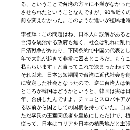
る、ということで台湾の方々に不満がなかっ
させられたということなんですが、90％近く
前を変えなかった。このような違いが植民地
李登輝：この問題はね、日本人に誤解があると
台湾を統治する政府も無く、社会は乱れに乱
日清戦争が終わり、下関条約で中国の代表と
年で大乱が起きて非常に困るところだ。もう
私もらいます」と言ってこれで決まったわけ
それ以来、日本は短期間で台湾に近代社会を
に安定した社会となったので、逆に台湾人は
ところが韓国はどうかというと、韓国は実は日
年、合併したんですよ。チェコとスロバキア
る以前から国としての国柄を持っていた。自
ただ李氏の王室関係者を皇族にしただけで、
従って、日本はコリアを日本の植民地だと主