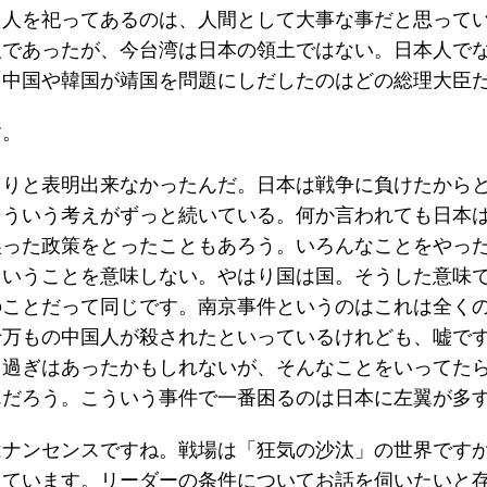
た人を祀ってあるのは、人間として大事な事だと思って
人であったが、今台湾は日本の領土ではない。日本人で
「中国や韓国が靖国を問題にしだしたのはどの総理大臣
す。
きりと表明出来なかったんだ。日本は戦争に負けたから
そういう考えがずっと続いている。何か言われても日本
誤った政策をとったこともあろう。いろんなことをやっ
ということを意味しない。やはり国は国。そうした意味
ことだって同じです。南京事件というのはこれは全くの
十万もの中国人が殺されたといっているけれども、嘘で
き過ぎはあったかもしれないが、そんなことをいってた
んだろう。こういう事件で一番困るのは日本に左翼が多
はナンセンスですね。戦場は「狂気の沙汰」の世界です
えています。リーダーの条件についてお話を伺いたいと