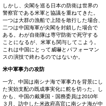
しかし、尖閣を巡る日本の防衛は世界の
警察官である米軍と協議を重ねてきた。
一つは大群の漁船で上陸を敢行した場合、
二つは中国海軍が尖閣を封鎖した場合で
ある。わが自衛隊は専守防衛で死守する
ことになるが、米軍も関与してこよう。
これは中国にとって威嚇とパフォーマン
スの演技で終わるのではないか。
米中軍事力の攻防
一方、中国は南シナ海で軍事力を背景にし
た実効支配の既成事実化に舵を切った。し
かも、中国の戴秉国・国務委員は2010年
３月、訪中した米政府高官に南シナ海が中