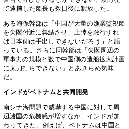
で逮捕した船長も数日後に釈放した。
ある海保幹部は「中国が大量の漁業監視船
を尖閣付近に集結させ、上陸を敢行すれ
ば日本側は手出しできないだろう」と語
っている。さらに同幹部は「尖閣周辺の
軍事力の規模と数で中国側の造船拡大計画
に太刀打ちできない」とあきらめ気味
だ。
インドがベトナムと共同開発
南シナ海問題で威嚇する中国に対して周
辺諸国の危機感が増すなか、インドが加
わってきた。例えば、ベトナムは中国と