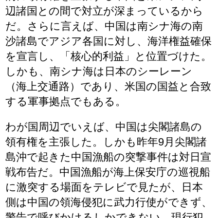
辺諸国との間で対立が深まっているから
だ。さらに言えば、中国は南シナ海の南
沙諸島でアジア各国に対し、海洋権益確保
を宣言し、「核心的利益」と位置づけた。
しかも、南シナ海は日本のシーレーン
（海上交通路）であり、米国の国益と合致
する軍事拠点でもある。
わが国周辺でいえば、中国は尖閣諸島の
領有権を主張した。しかも昨年9月尖閣諸
島沖で起きた中国漁船の突撃事件は対日宣
戦布告だ。中国漁船が海上保安庁の巡視船
に激突する場面をテレビで見たが、日本
側は中国の領海侵犯に武力行使ができず、
警告で呼びかけるしかできない。現行犯