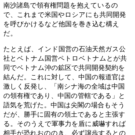
南沙諸島で領有権問題を抱えているの
で、これまで米国やロシアにも共同開発
を呼びかけるなど他国を巻き込む構え
だ。
たとえば、インド国営の石油天然ガス公
社とベトナム国営ペトロベトナムとが共
同でベトナム沖の鉱区で共同開発契約を
結んだ。これに対して、中国の報道官は
激しく反発し、「南シナ海の全域は中国
の領有権であり、中国の管轄である」と
語気を荒げた。中国は尖閣の場合もそう
だが、勝手に固有の領土であると主張す
る。そのうえで軍事力を盾に威嚇すれば
相手が恐れおののき、必ず譲歩するとの