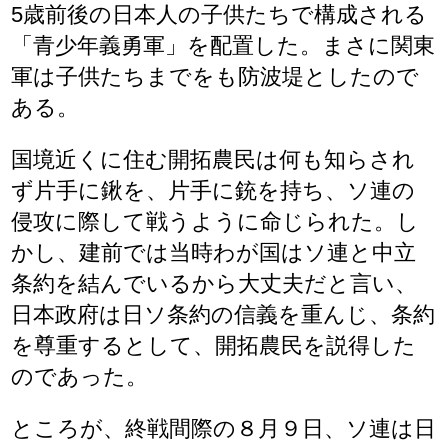
5歳前後の日本人の子供たちで構成される
「青少年義勇軍」を配置した。まさに関東
軍は子供たちまでをも防波堤としたので
ある。
国境近くに住む開拓農民は何も知らされ
ず片手に鍬を、片手に銃を持ち、ソ連の
侵攻に際して戦うように命じられた。し
かし、建前では当時わが国はソ連と中立
条約を結んでいるから大丈夫だと言い、
日本政府は日ソ条約の信義を重んじ、条約
を尊重するとして、開拓農民を説得した
のであった。
ところが、終戦間際の８月９日、ソ連は日