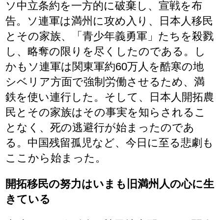
ソ中立条約を一方的に破棄し、宣戦を布
告。ソ連軍は満州に攻め入り、日本人移民
とその家族、「青少年義勇軍」たちを殺戮
し、略奪の限りを尽くしたのである。し
かもソ連軍は関東軍約60万人を酷寒の地
シベリア方面で強制労働させるため、満
鉄を使い連行した。そして、日本人開拓農
民とその家族はその事実を知らされるこ
となく、死の逃避行が始まったのであ
る。中国残留孤児など、今日に至る悲劇も
ここから始まった。
開拓移民の努力はいまも旧満州人の心に生
きている