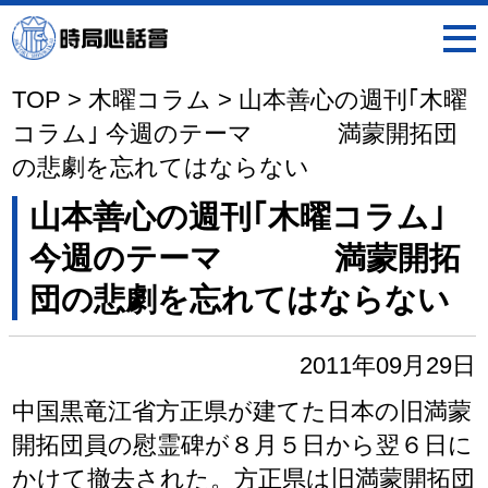
時局心話會
TOP
>
木曜コラム
>
山本善心の週刊｢木曜
コラム｣ 今週のテーマ 満蒙開拓団
の悲劇を忘れてはならない
山本善心の週刊｢木曜コラム｣
今週のテーマ 満蒙開拓
団の悲劇を忘れてはならない
2011年09月29日
中国黒竜江省方正県が建てた日本の旧満蒙
開拓団員の慰霊碑が８月５日から翌６日に
かけて撤去された。方正県は旧満蒙開拓団