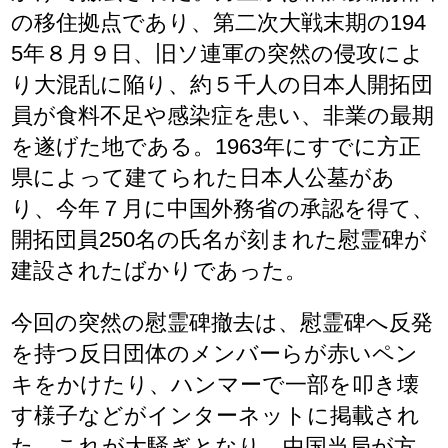
の移住拠点であり、第二次大戦末期の194
5年８月９日、旧ソ連軍の突然の侵攻によ
り大混乱に陥り、約５千人の日本人開拓団
員が食料不足や感染症を患い、非業の最期
を遂げた地である。1963年にすでに方正
県によって建てられた日本人公墓があ
り、今年７月に中国外務省の承認を得て、
開拓団員250名の氏名が刻まれた慰霊碑が
建設されたばかりであった。
今回の突然の慰霊碑撤去は、慰霊碑へ反発
を持つ反日団体のメンバーらが赤いペン
キをかけたり、ハンマーで一部を叩き壊
す様子などがインターネットに掲載され
た。これが大騒ぎとなり、中国当局が方