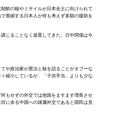
北朝鮮の核やミサイルが日本全土に向けられて
義で畏縮する日本人が何も考えず多額の援助を
を講じることなく放置してきた。日中関係は今
してや政治家が憲法と核を語ることがタブーな
年々縮小しているが、「子供手当」よりも少な
ず何もせずの外交では他国をますます増長させ
は目に余る中国への隷属外交であると国民は見