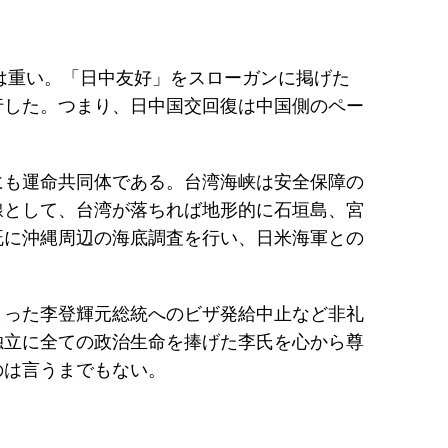
は重い。「日中友好」をスローガンに掲げた
行した。つまり、日中国交回復は中国側のペー
にも運命共同体である。台湾海峡は安全保障の
線として、台湾が落ちれば地形的に石垣島、宮
既に沖縄周辺の海底調査を行い、日米海軍との
とった李登輝元総統へのビザ発給中止など非礼
独立に全ての政治生命を捧げた李氏を心から尊
のは言うまでもない。