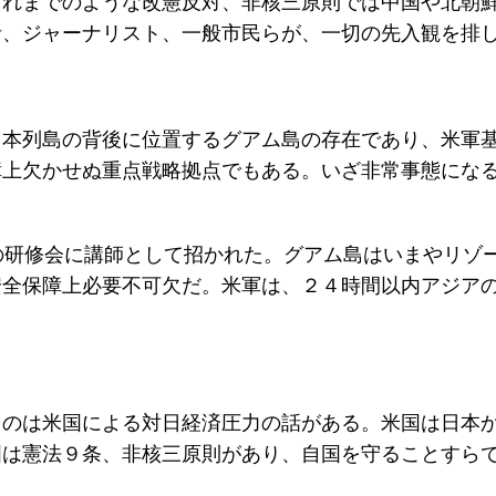
これまでのような改憲反対、非核三原則では中国や北朝
者、ジャーナリスト、一般市民らが、一切の先入観を排
日本列島の背後に位置するグアム島の存在であり、米軍
障上欠かせぬ重点戦略拠点でもある。いざ非常事態にな
の研修会に講師として招かれた。グアム島はいまやリゾ
安全保障上必要不可欠だ。米軍は、２４時間以内アジア
るのは米国による対日経済圧力の話がある。米国は日本
国は憲法９条、非核三原則があり、自国を守ることすら