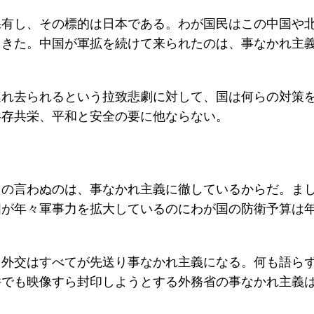
保有し、その標的は日本である。わが国民はこの中国や
てきた。中国が軍拡を続けて来られたのは、事なかれ主
連れ去られるという拉致悲劇に対して、国は何らの対策
共存共栄、平和と安全の要に他ならない。
もの言わぬのは、事なかれ主義に徹しているからだ。ま
国が年々軍事力を拡大しているのにわが国の防衛予算は
。
、外交はすべてが先送り事なかれ主義になる。何も語ら
件でも映像すら封印しようとする外務省の事なかれ主義