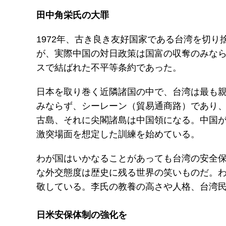
田中角栄氏の大罪
1972年、古き良き友好国家である台湾を切
が、実際中国の対日政策は国富の収奪のみな
スで結ばれた不平等条約であった。
日本を取り巻く近隣諸国の中で、台湾は最も
みならず、シーレーン（貿易通商路）であり
古島、それに尖閣諸島は中国領になる。中国
激突場面を想定した訓練を始めている。
わが国はいかなることがあっても台湾の安全
な外交態度は歴史に残る世界の笑いものだ。
敬している。李氏の教養の高さや人格、台湾
日米安保体制の強化を