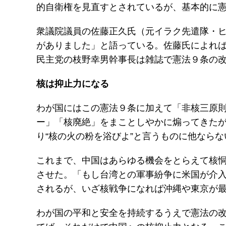
的自衛権を見直すとされているが、基本的に
衆議院議員の佐藤正久氏（元イラク先遣隊・
がありました」と語っている。佐藤氏によれ
民主党の枝野幸男幹事長は雑誌で憲法９条の
核は抑止力になる
わが国にはこの憲法９条に加えて「非核三原
ー」「核廃絶」をまことしやかに煽ってきた
り“核の火の粉を浴びよ”と言うものに他ならな
これまで、中国はあらゆる機会をとらえて核恫
させた。「もし台湾との軍事紛争に米国が介
されるが、いざ核戦争になれば沖縄や東京が
わが国の平和と安全を持続するうえで憲法の