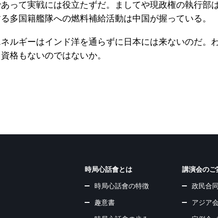
であって実戦には役立たずだ。ましてや現政権の執行部
する多国籍艦隊への燃料補給活動は中国が握っている。
エネルギーはインド洋を通らずに日本には来ないのだ。
る資格もないのではないか。
時局心話會とは
講演会のご
時局心話會の特徴
政民合
趣意書
アジア