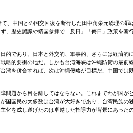
り捨て、中国との国交回復を断行した田中角栄元総理の罪
らず、歴史認識や靖国参拝で「反日」「侮日」政策を断
親日的であり、日本と外交的、軍事的、さらには経済的
、戦略的要衝の地だ。しかも台湾海峡は沖縄防衛の最前
が台湾を併合すれば、次は沖縄侵略が目標だ。中国では
保障問題から目を離してはならない。これまでわが国が
わが国国民の大多数は台湾が大好きであり、台湾民族の
民主化を成し遂げたのは卓越した指導力が背景にあった