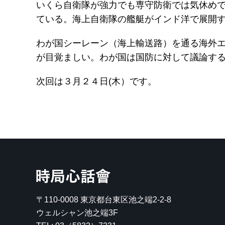
いくら自衛隊が強力でも専守防衛では気休め
ている。海上自衛隊の艦艇がインド洋で展開
わが国シーレーン（海上輸送路）を通る海外
が目覚ましい。わが国は国防に対して議論す
次回は３月２４日(木）です。
時局心話會
〒110-0008
東京都台東区池之端2-2-8
ウェルシャン池之端3F