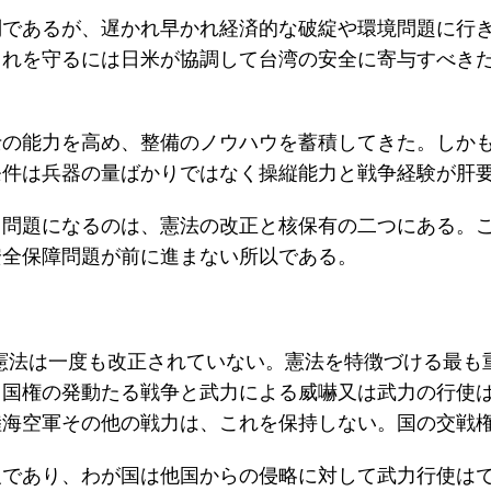
問であるが、遅かれ早かれ経済的な破綻や環境問題に行
これを守るには日米が協調して台湾の安全に寄与すべき
士の能力を高め、整備のノウハウを蓄積してきた。しか
条件は兵器の量ばかりではなく操縦能力と戦争経験が肝
も問題になるのは、憲法の改正と核保有の二つにある。
安全保障問題が前に進まない所以である。
本国憲法は一度も改正されていない。憲法を特徴づける最
、国権の発動たる戦争と武力による威嚇又は武力の行使
陸海空軍その他の戦力は、これを保持しない。国の交戦
反であり、わが国は他国からの侵略に対して武力行使は