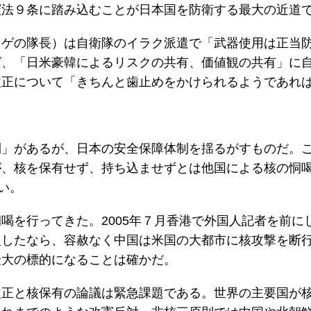
憲法９条に踏み込むことが日本国を防衛する最大の近道
ヒゲの隊長）は自衛隊のイラク派遣で「武器使用は正当
ば、「日米豪韓によるリスクの共有、価値観の共有」に
改正について「きちんと歯止めをかけられるようであれ
則」があるが、日本の安全保障体制を揺るがすものだ。
が、核を保有せず、持ち込ませずとは他国による核の恫
い。
喝を行ってきた。2005年７月香港で外国人記者を前に
入したなら、容赦なく中国は米国の大都市に核攻撃を断
最大の標的になることは確かだ。
改正と核保有の論議は緊急課題である。世界の主要国が