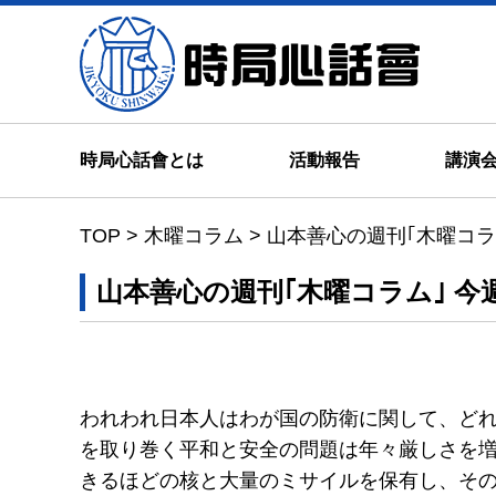
時局心
時局心話會とは
活動報告
講演
TOP
>
木曜コラム
>
山本善心の週刊｢木曜コ
山本善心の週刊｢木曜コラム｣
われわれ日本人はわが国の防衛に関して、ど
を取り巻く平和と安全の問題は年々厳しさを
きるほどの核と大量のミサイルを保有し、そ