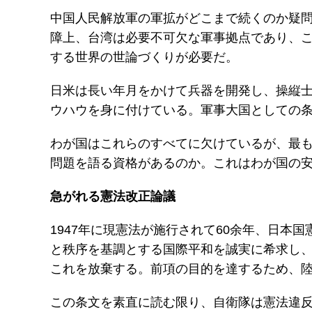
中国人民解放軍の軍拡がどこまで続くのか疑
障上、台湾は必要不可欠な軍事拠点であり、
する世界の世論づくりが必要だ。
日米は長い年月をかけて兵器を開発し、操縦
ウハウを身に付けている。軍事大国としての
わが国はこれらのすべてに欠けているが、最
問題を語る資格があるのか。これはわが国の
急がれる憲法改正論議
1947年に現憲法が施行されて60余年、日
と秩序を基調とする国際平和を誠実に希求し
これを放棄する。前項の目的を達するため、
この条文を素直に読む限り、自衛隊は憲法違