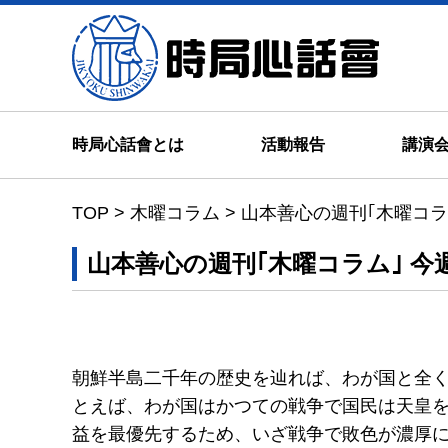
時局心
時局心話會とは
活動報告
講演
TOP
>
木曜コラム
>
山本善心の週刊｢木曜コ
山本善心の週刊｢木曜コラム｣ 
朝鮮半島二千年の歴史を辿れば、わが国と全
とえば、わが国はかつての戦争で国民は天皇
益を最優先するため、いざ戦争で敗色が濃厚