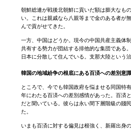
朝鮮総連が戦後北朝鮮に貢いだ額は膨大なも
い。これは親戚なら八親等まで金のある者が
んで貢がせてきた。
一方、中国はどうか。現今の中国共産主義体
共有する勢力が団結する排他的な集団である
日本に分散して住んでいる。支那大陸という
韓国の地域紛争の根底にある百済への差別意
ところで、今でも韓国政府を悩ませる同国特
年にわたる百済への差別感情があった。百済
だと聞いている。彼らは永い間下層階級の賤
た。
いまも百済に対する偏見は根強く、新羅出身