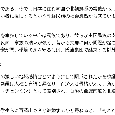
のである。今でも日本に住む韓国や北朝鮮系の親戚から
無い者に援助するという朝鮮民族の社会風習から来てい
制を維持している中心は閥族であり、彼らが中国民族の
。反面、家族の結束が強く、昔から支那に何か問題が起
治安が悪い環境で身を守るには、氏族集団で結束する以
識
有の激しい地域感情はどのようにして醸成されたかを検
と新羅は人種も言語も異なり、百済人は骨格が太く、角
民（チェンミン）として差別され、百済の全羅南道と北
の学生らに百済出身者と結婚するかと尋ねると、「それ