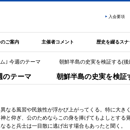
話會
入会要項
会のご案内
主催者コメント
歴史を綴るスナ
ラム｣ 今週のテーマ 朝鮮半島の史実を検証する(後
今週のテーマ 朝鮮半島の史実を検証す
く異なる風習や民族性が浮かび上がってくる。特に大き
を神と仰ぎ、公のためならこの身を捧げてもよしとする
になると兵士は一目散に逃げ出す場合もあったと聞く。