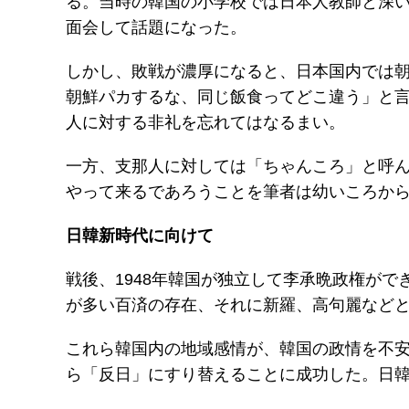
る。当時の韓国の小学校では日本人教師と深
面会して話題になった。
しかし、敗戦が濃厚になると、日本国内では
朝鮮パカするな、同じ飯食ってどこ違う」と
人に対する非礼を忘れてはなるまい。
一方、支那人に対しては「ちゃんころ」と呼
やって来るであろうことを筆者は幼いころか
日韓新時代に向けて
戦後、1948年韓国が独立して李承晩政権が
が多い百済の存在、それに新羅、高句麗など
これら韓国内の地域感情が、韓国の政情を不
ら「反日」にすり替えることに成功した。日