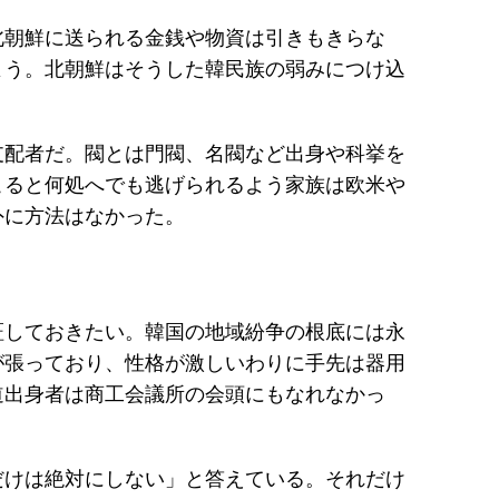
北朝鮮に送られる金銭や物資は引きもきらな
よう。北朝鮮はそうした韓民族の弱みにつけ込
支配者だ。閥とは門閥、名閥など出身や科挙を
こると何処へでも逃げられるよう家族は欧米や
外に方法はなかった。
証しておきたい。韓国の地域紛争の根底には永
が張っており、性格が激しいわりに手先は器用
道出身者は商工会議所の会頭にもなれなかっ
だけは絶対にしない」と答えている。それだけ