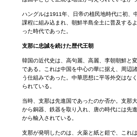
ハングルは1911年、日帝の植民地時代に初
課程に組み込まれ、朝鮮半島全土に普及する
った時代であった。
支那に忠誠を続けた歴代王朝
韓国の近代史は、高句麗、高麗、李朝朝鮮と
である。これは中国を中心の華に据え、周辺
う仕組みであった。中華思想に平等外交はな
られている。
当時、支那は先進国であったのか否か。支那
から銅器、鉄器を取り入れ、唐の時代には先進
から輸入されている。
支那が発明したのは、火薬と紙と鎧で、これ