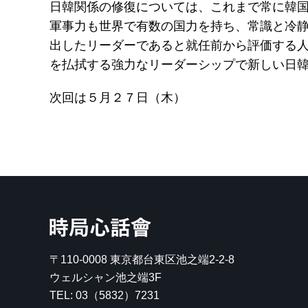
日韓関係の修復については、これまで常に韓
軍事力も世界で有数の国力を持ち、常識と冷
出したリーダーであると就任前から評価する
を払拭する強力なリーダーシップで新しい日
次回は５月２７日（木）
時局心話會
〒110-0008
東京都台東区池之端2-2-8
ウェルシャン池之端3F
TEL:
03（5832）7231