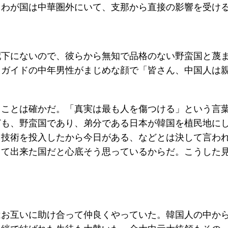
。わが国は中華圏外にいて、支那から直接の影響を受け
配下にないので、彼らから無知で品格のない野蛮国と蔑
、ガイドの中年男性がまじめな顔で「皆さん、中国人は
。
ることは確かだ。「真実は最も人を傷つける」という言
ども、野蛮国であり、弟分である日本が韓国を植民地に
と技術を投入したから今日がある、などとは決して言わ
って出来た国だと心底そう思っているからだ。こうした
はお互いに助け合って仲良くやっていた。韓国人の中か