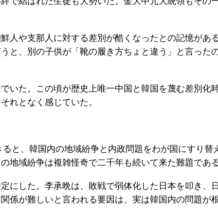
い絆で結ばれた生徒も大勢いた。金大中元大統領もその
朝鮮人や支那人に対する差別が酷くなったとの記憶があ
言うと、別の子供が「靴の履き方ちょと違う」と言った
んでいた。この頃が歴史上唯一中国と韓国を蔑む差別化
らそれとなく感じていた。
できると、韓国内の地域紛争と内政問題をわが国にすり替
との地域紛争は複雑怪奇で二千年も続いて来た難題であ
安定にした。李承晩は、敗戦で弱体化した日本を叩き、
韓関係が難しいと言われる要因は、実は韓国内の問題が