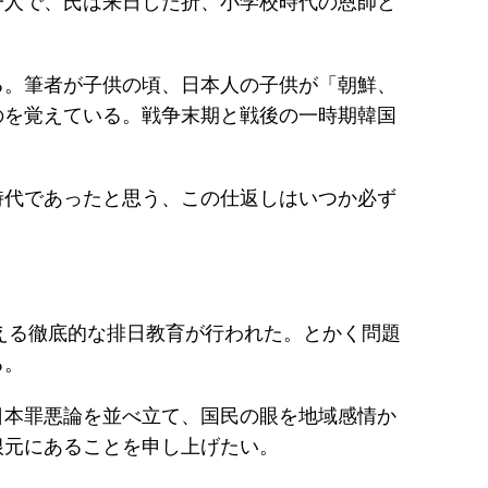
一人で、氏は来日した折、小学校時代の恩師と
る。筆者が子供の頃、日本人の子供が「朝鮮、
のを覚えている。戦争末期と戦後の一時期韓国
時代であったと思う、この仕返しはいつか必ず
える徹底的な排日教育が行われた。とかく問題
る。
日本罪悪論を並べ立て、国民の眼を地域感情か
根元にあることを申し上げたい。