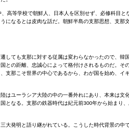
、中、高等学校で朝鮮人、日本人を区別せず、必修科目と
ようになるとは皮肉な話だ。朝鮮半島の支那思想、支那
変遷しても支那に対する従属は変わらなかったので、韓
諸国との距離、忠誠心によって格付けされるものだ。そ
く、支那こそ世界の中心であるから、わが国を始め、イ
大陸はユーラシア大陸の中の一番外れにあり、本来は文
国となる。支那の鉄器時代は紀元前300年から始まり
は三大発明と語り継がれている。こうした時代背景の中