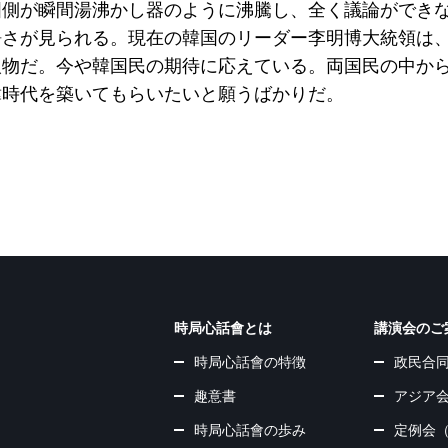
国側が瞬間湯沸かし器のように沸騰し、全く議論ができ
静さが見られる。現在の韓国のリーダー李明博大統領は
人物だ。今や韓国民の期待に応えている。両国民の中か
韓時代を築いてもらいたいと願うばかりだ。
時局心話會とは
講演会のご
時局心話會の特徴
政民合
趣意書
アジア
時局心話會の歩み
定例会