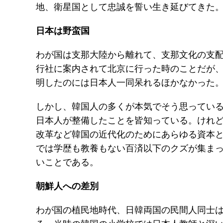
地、衛星国として忠誠を誓い生き延びてきた
日本は野蛮国
わが国は支那大陸から離れて、支那文化の支
行社に案内されて北京に行った時のことだが
明したのには日本人一同呆れるほかなかった
しかし、韓国人の多くが本気でそう思ってい
日本人が整備したことを皆知っている。けれ
改革など韓国の近代化のためにあらゆる資本
では学歴も教養もない百済以下のクズが集ま
いことである。
朝鮮人への差別
わが国の植民地時代、日韓両国の民間人同士