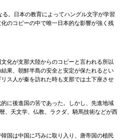
なる。日本の教育によってハングル文字が学習
文化のコピーの中で唯一日本的な影響が強く残
国文化が支那大陸からのコピーと言われる所以
の結果、朝鮮半島の安全と安定が保たれるとい
ギリス人が秦を訪れた時も支那では土下座させ
化的に後進国の筈であった。しかし、先進地域
、暦、天文学、仏教、ラクダ、騎馬技術などが西
で韓国は中国に巧みに取り入り、唐帝国の植民