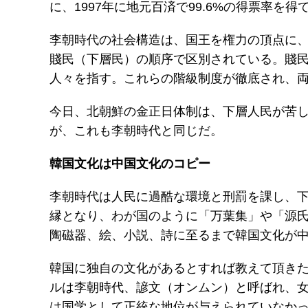
に、1997年に地元百済で99.6%の得票率
李朝時代の社会構造は、国王を権力の頂点に
賤民（下層民）の順序で区別されている。賤
人々を指す。これらの階級制度が徹底され、
今日、北朝鮮の金正日体制は、下層人民が苦し
が、これも李朝時代と同じだ。
韓国文化は中国文化のコピー
李朝時代は人民に過酷な環境と刑罰を課し、
縁となり、わが国のように「万葉集」や「源
陶磁器、絵、小説、詩に至るまで韓国文化が
韓国に独自の文化があるとすれば教えて頂きた
ルは李朝時代、諺文（オンムン）と呼ばれ、
は国学として正統な地位が与えられていなか