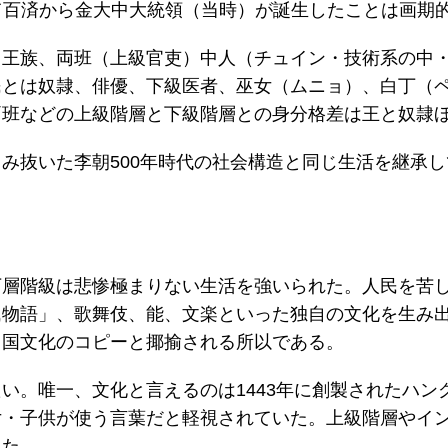
を得て百済から金大中大統領（当時）が誕生したことは画期
、王族、両班（上級官吏）中人（チュイン・技術系の中
民とは奴隷、俳優、下級医者、巫女（ムニョ）、白丁（
両班などの上級階層と下級階層との身分格差は王と奴隷
み抜いた李朝500年時代の社会構造と同じ生活を継承
下層階級は悲惨極まりない生活を強いられた。人民を苦
氏物語」、歌舞伎、能、文楽といった独自の文化を生み
中国文化のコピーと揶揄される所以である。
い。唯一、文化と言えるのは1443年に創製されたハン
女・子供が使う言葉だと軽視されていた。上級階層やイ
った。