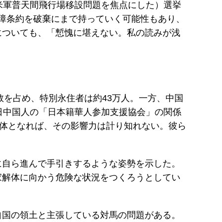
米軍普天間飛行場移設問題を焦点にした）選挙
保障条約を破棄にまで持っていく可能性もあり、
についても、「慙愧に堪えない。私の読みが浅
数を占め、特別永住者は約43万人。一方、中国
日中国人の「日本籍華人参加支援協会」の関係
合体となれば、その影響力は計り知れない。彼ら
に自ら進んで手引きするような姿勢を示した。
家解体に向かう危険な状況をつくろうとしてい
自国の領土と主張している対馬の問題がある。