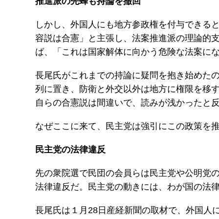
推進派の先蜂も持論を撤回
しかし、外国人にも地方参政権を付与できる
容説は合憲」と主張し、法案推進派の理論的
ば、「これは国家解体に向かう危険な法案に
長尾氏がこれまでの持論に疑問を抱き始めた
列に置き、防衛と外交以外は地方に権限を移
自らの合憲説は間違いで、読みが浅かったと
なぜここに来て、民主党は強引にこの政策を
民主党の法律違反
先の衆院選で民団の会員らは民主党や公明党
法律違反だ。民主党の動きには、わが国の法
長尾氏は１月28日産経新聞の取材で、外国人