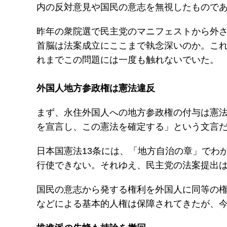
内の反対意見や国民の意志を無視したもので
昨年の衆院選で民主党のマニフェストから外
首脳は法案成立にここまで執念深いのか。こ
れまでこの問題には一度も触れないでいた。
外国人地方参政権は憲法違反
まず、永住外国人への地方参政権の付与は憲
を宣言し、この憲法を確定する」という文言
日本国憲法13条には、「地方自治の章」でわ
行使できない。それゆえ、民主党の法案提出
国民の意志から発する権利を外国人に同等の権
などによる基本的人権は保障されてきたが、