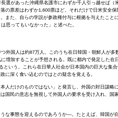
市長選があった沖縄県名護市にわずか千人引っ越せば（
落の票差はわずか1,600票ほど。それだけで日米安全
た。また、自らの学説が参政権付与に根拠を与えたこと
とは思ってもいなかった」と述べた。
持つ外国人は約87万人。このうち在日韓国・朝鮮人が多
気に増加することが予想される。既に都内で発足した在
いるという。これら在日華人社会が日本国内の巨大な集
行政に深く食い込むのではとの疑念を覚える。
日本人だけのものではない」と発言し、外国の対日謀略
権は国民の意志を無視して外国人の要求を受け入れ、国
ような事態を迎えるのであろうか―。たとえば、韓国が