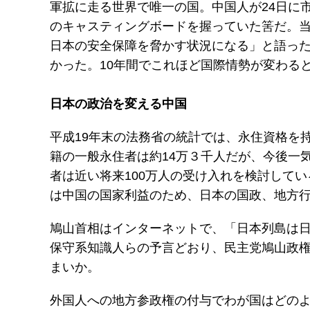
軍拡に走る世界で唯一の国。中国人が24日に
のキャスティングボードを握っていた筈だ。当
日本の安全保障を脅かす状況になる」と語っ
かった。10年間でこれほど国際情勢が変わる
日本の政治を変える中国
平成19年末の法務省の統計では、永住資格を
籍の一般永住者は約14万３千人だが、今後一
者は近い将来100万人の受け入れを検討して
は中国の国家利益のため、日本の国政、地方
鳩山首相はインターネットで、「日本列島は
保守系知識人らの予言どおり、民主党鳩山政
まいか。
外国人への地方参政権の付与でわが国はどの