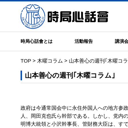
時局心
時局心話會とは
活動報告
講演
TOP
>
木曜コラム
>
山本善心の週刊｢木曜
山本善心の週刊｢木曜コラム
政府は今通常国会中に永住外国人への地方参
人、岡田克也氏ら幹部である。しかし、党内
明博大統領と小沢幹事長、管財務大臣は、す