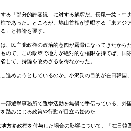
とする「部分的許容説」に対する解釈だ。長尾一紘・中
支柱であった。ところが、鳩山首相が提唱する「東アジ
なる」と持論を覆す。
のは、民主党政権の政治的意図が露骨になってきたから
すもので、この政策で地方が絶対的な権限を持てば、国
反省して、持論を改めざるを得なかった。
推し進めようとしているのか。小沢氏の目的が在日韓国
の一部選挙事務所で選挙活動を無償で手伝っている。外
律を踏みにじる政策や行動が目立ち始めた。
に地方参政権を付与した場合の影響について、「在日韓