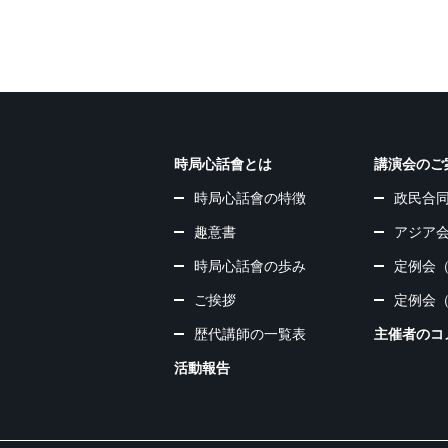
時局心話會とは
講演会のご
時局心話會の特徴
政民合
趣意書
アジア
時局心話會の歩み
定例会
ご挨拶
定例会
歴代講師の一覧表
主催者のコ
活動報告