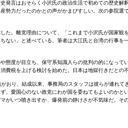
歴史発言はおそらく小沢氏の政治生活で初めての歴史解
共産勢力だったのかとの声がかまびすしい。次の参院選
党した。離党理由について、「これまで小沢氏が国家観
落ちない」と述べている。筆者は大江氏と台湾の行事を
動や態度が目立ち、保守系知識人らの批判の的になって
に消費税を上げる検討を始めた。日本は地獄行きだとの
員がおり、結成以来、事務局のスタッフは彼らが連れて
れず、愛国心のない政党にわが国を委ねてもよいのかと
グマがいつ噴き出すか、爆発前の静けさが不気味だ。そ