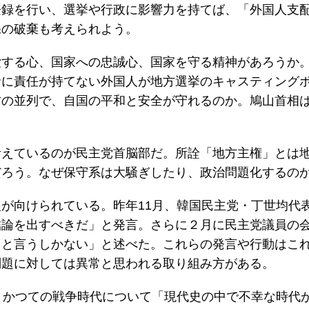
登録を行い、選挙や行政に影響力を持てば、「外国人支
保の破棄も考えられよう。
愛する心、国家への忠誠心、国家を守る精神があろうか
命に責任が持てない外国人が地方選挙のキャスティング
方の並列で、自国の平和と安全が守れるのか。鳩山首相
考えているのが民主党首脳部だ。所詮「地方主権」とは
だろう。なぜ保守系は大騒ぎしたり、政治問題化するの
が向けられている。昨年11月、韓国民主党・丁世均代
結論を出すべきだ」と発言。さらに２月に民主党議員の
』と言うしかない」と述べた。これらの発言や行動はこ
問題に対しては異常と思われる取り組み方がある。
、かつての戦争時代について「現代史の中で不幸な時代