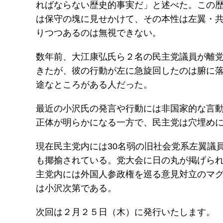
ればならない歴史的事実だ」と述べた。この
は保守の塊に見せかけて、その本性は左翼・
りつつあるのは無視できない。
数年前、大江康弘氏ら２名の民主党議員が離
きたが、彼の行動が左に急旋回したのは腑に
途なところがある人だった。
最近の小沢氏の発言や行動には非国家的な言
正体が明らかになる一方で、民主党は穴埋め
現在民主党内には30名弱の旧社会党系左翼議
も揶揄されている。党大会に日の丸が掲げら
主党内には外国人参政権を巡る意見対立のマ
は小沢次第である。
次回は２月２５日（木）に発行いたします。