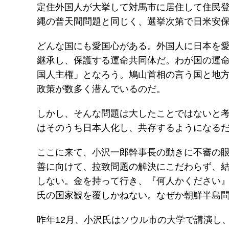
定住外国人が大挙して対馬市に居住して住民
縄の普天間問題と同じく、選挙次第で日米安
どんな国にも愛国心がある。外国人に日本を
継承し、保護する運命共同体だ。わが国の運
国人主権」となろう。鳩山首相の言う国と地
政策が数多く潜んでいるのだ。
しかし、そんな問題は大したことではないと
はそのうち日本人化し、共存するようになる
ここに来て、小沢一郎幹事長の動きに不審の眼
善に向けて、拉致問題の解決にこだわらず、
しない。金を持って行き、『何人かください
氏の国家観を覆しかねない。なぜか朝鮮半島
昨年12月、小沢氏はソウル市の大学で講演し