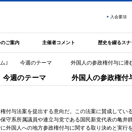
話會
入会要項
会のご案内
主催者コメント
歴史を綴るスナ
コラム｣ 今週のテーマ 外国人の参政権付与に潜む
｣ 今週のテーマ 外国人の参政権付与
政権付与法案を提出する意向だ。この法案に賛成してい
の保守系所属議員や連立与党である国民新党代表の亀井
でに外国人への地方参政権付与に関する取り決めと実行